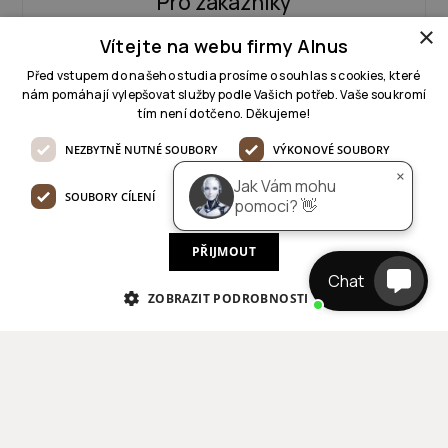
Pro zákazníky
×
Dobrý den 👋

Jak Vám mohu pomoci, jaký 
Vítejte na webu firmy Alnus
projekt řešíte?
EMAIL
Před vstupem do našeho studia prosíme o souhlas s cookies, které
nám pomáhají vylepšovat služby podle Vašich potřeb. Vaše soukromí
tím není dotčeno. Děkujeme!
ZAVOLAT
NEZBYTNĚ NUTNÉ SOUBORY
VÝKONOVÉ SOUBORY
×
Jak Vám mohu
SOUBORY CÍLENÍ
FUNKČNÍ SOUBORY
pomoci? 👋
BYTOVYARCHITEKT@ALNUS.CZ
PŘIJMOUT
+420 604 272 004
Chat
ZOBRAZIT PODROBNOSTI
Pro dodavatele
EMAIL