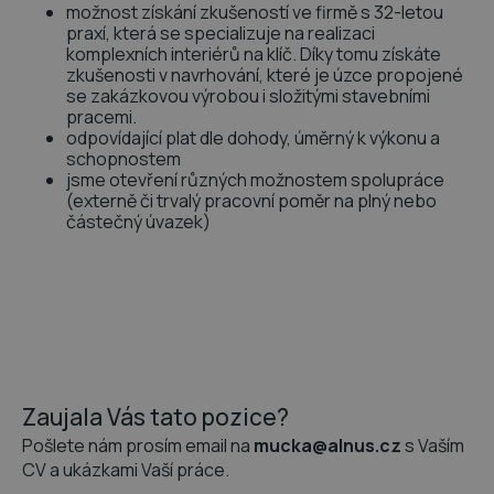
možnost získání zkušeností ve firmě s 32-letou
praxí, která se specializuje na realizaci
komplexních interiérů na klíč. Díky tomu získáte
zkušenosti v navrhování, které je úzce propojené
se zakázkovou výrobou i složitými stavebními
pracemi.
odpovídající plat dle dohody, úměrný k výkonu a
schopnostem
jsme otevření různých možnostem spolupráce
(externě či trvalý pracovní poměr na plný nebo
částečný úvazek)
Zaujala Vás tato pozice?
Pošlete nám prosím email na
mucka@alnus.cz
s Vaším
CV a ukázkami Vaší práce.