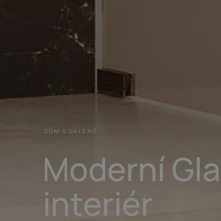
DŮM S GALERIÍ
Moderní Gl
interiér