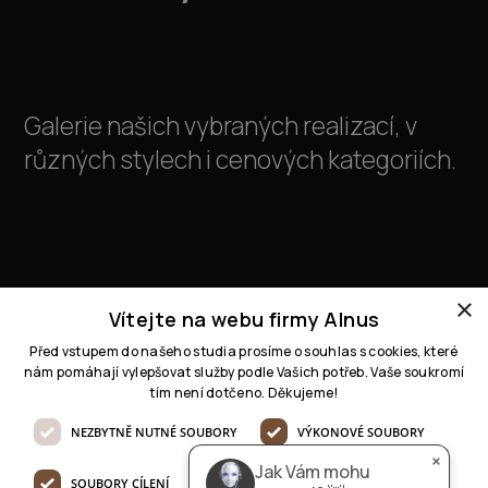
Galerie našich vybraných realizací, v
různých stylech i cenových kategoriích.
AI pomocník
online
×
Dobrý den 👋

Jak Vám mohu pomoci, jaký 
Vítejte na webu firmy Alnus
projekt řešíte?
Před vstupem do našeho studia prosíme o souhlas s cookies, které
nám pomáhají vylepšovat služby podle Vašich potřeb. Vaše soukromí
tím není dotčeno. Děkujeme!
NEZBYTNĚ NUTNÉ SOUBORY
VÝKONOVÉ SOUBORY
×
Jak Vám mohu
SOUBORY CÍLENÍ
FUNKČNÍ SOUBORY