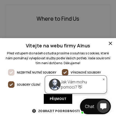
Where to Find Us
AI pomocník
online
×
Dobrý den 👋

RADLICKÁ 14, 150 00 PRAGUE 5-
Jak Vám mohu pomoci, jaký 
Vítejte na webu firmy Alnus
projekt řešíte?
ANGEL
(SHOWROOM)
Před vstupem do našeho studia prosíme o souhlas s cookies, které
nám pomáhají vylepšovat služby podle Vašich potřeb. Vaše soukromí
tím není dotčeno. Děkujeme!
NEZBYTNĚ NUTNÉ SOUBORY
VÝKONOVÉ SOUBORY
JIŘÍHO ZPODBRAD 761, 696 62
×
STANNICE
Jak Vám mohu
(HEADQUARTERS OF THE
SOUBORY CÍLENÍ
FUNKČNÍ SOUBORY
pomoci? 👋
COMPANY)
PŘIJMOUT
Chat
ZOBRAZIT PODROBNOSTI