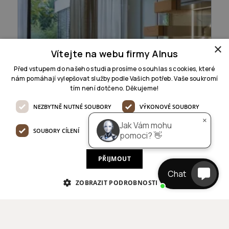
AI pomocník
online
×
Dobrý den 👋

Jak Vám mohu pomoci, jaký 
Vítejte na webu firmy Alnus
projekt řešíte?
Před vstupem do našeho studia prosíme o souhlas s cookies, které
nám pomáhají vylepšovat služby podle Vašich potřeb. Vaše soukromí
tím není dotčeno. Děkujeme!
NEZBYTNĚ NUTNÉ SOUBORY
VÝKONOVÉ SOUBORY
×
Jak Vám mohu
SOUBORY CÍLENÍ
FUNKČNÍ SOUBORY
pomoci? 👋
PŘIJMOUT
Chat
ZOBRAZIT PODROBNOSTI
Realizations in Slovakia and Other EU
Countries
For the realization of the interior abroad, we are