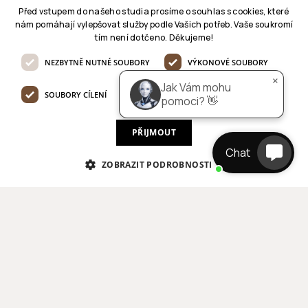
Před vstupem do našeho studia prosíme o souhlas s cookies, které
nám pomáhají vylepšovat služby podle Vašich potřeb. Vaše soukromí
tím není dotčeno. Děkujeme!
NEZBYTNĚ NUTNÉ SOUBORY
VÝKONOVÉ SOUBORY
×
Jak Vám mohu
SOUBORY CÍLENÍ
FUNKČNÍ SOUBORY
pomoci? 👋
Bytový architekt
PŘIJMOUT
Chat
STRÁŽNICE / PRAHA
ZOBRAZIT PODROBNOSTI
EXTERNĚ ČI NA SMLOUVU (PLNÝ ČI ČÁSTEČNÝ
ÚVAZEK)
DETAIL