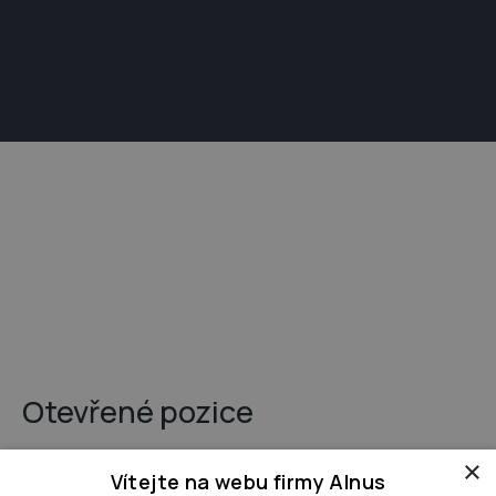
AI pomocník
Otevřené pozice
online
×
Dobrý den 👋

Jak Vám mohu pomoci, jaký 
Vítejte na webu firmy Alnus
projekt řešíte?