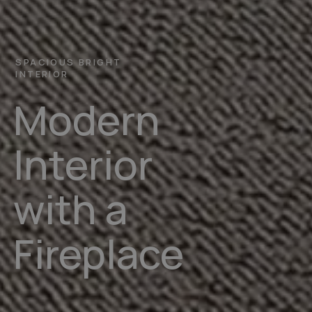
SPACIOUS BRIGHT
INTERIOR
Modern
Interior
with a
Fireplace