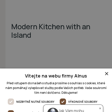
Modern Kitchen with an
Island
AI pomocník
online
×
Dobrý den 👋

Jak Vám mohu pomoci, jaký 
Vítejte na webu firmy Alnus
projekt řešíte?
Před vstupem do našeho studia prosíme o souhlas s cookies, které
nám pomáhají vylepšovat služby podle Vašich potřeb. Vaše soukromí
tím není dotčeno. Děkujeme!
NEZBYTNĚ NUTNÉ SOUBORY
VÝKONOVÉ SOUBORY
×
Jak Vám mohu