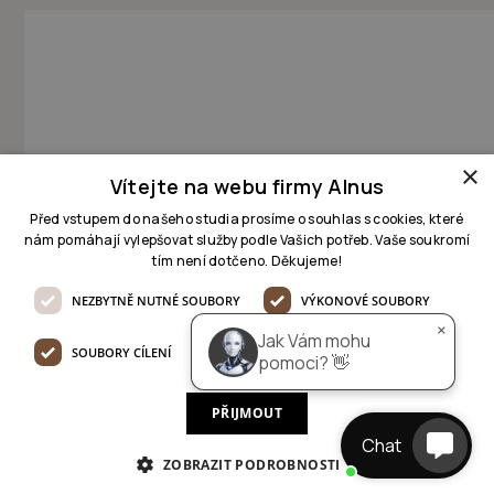
AI pomocník
online
×
Dobrý den 👋

Jak Vám mohu pomoci, jaký 
Vítejte na webu firmy Alnus
projekt řešíte?
Před vstupem do našeho studia prosíme o souhlas s cookies, které
nám pomáhají vylepšovat služby podle Vašich potřeb. Vaše soukromí
An architectural studio in
tím není dotčeno. Děkujeme!
Prague
NEZBYTNĚ NUTNÉ SOUBORY
VÝKONOVÉ SOUBORY
×
Jak Vám mohu
SOUBORY CÍLENÍ
FUNKČNÍ SOUBORY
Based in South Moravia
pomoci? 👋
PŘIJMOUT
Chat
ZOBRAZIT PODROBNOSTI