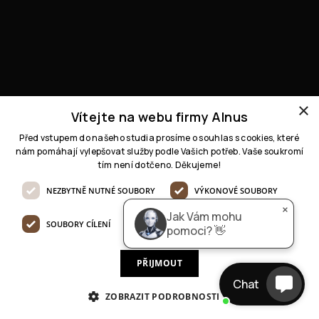
AI pomocník
online
×
Dobrý den 👋

Jak Vám mohu pomoci, jaký 
Vítejte na webu firmy Alnus
projekt řešíte?
Před vstupem do našeho studia prosíme o souhlas s cookies, které
nám pomáhají vylepšovat služby podle Vašich potřeb. Vaše soukromí
tím není dotčeno. Děkujeme!
NEZBYTNĚ NUTNÉ SOUBORY
VÝKONOVÉ SOUBORY
×
Jak Vám mohu
SOUBORY CÍLENÍ
FUNKČNÍ SOUBORY
pomoci? 👋
PŘIJMOUT
Chat
ZOBRAZIT PODROBNOSTI