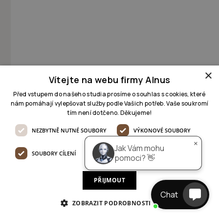
AI pomocník
online
×
Dobrý den 👋

Jak Vám mohu pomoci, jaký 
Vítejte na webu firmy Alnus
projekt řešíte?
Před vstupem do našeho studia prosíme o souhlas s cookies, které
nám pomáhají vylepšovat služby podle Vašich potřeb. Vaše soukromí
tím není dotčeno. Děkujeme!
NEZBYTNĚ NUTNÉ SOUBORY
VÝKONOVÉ SOUBORY
×
Jak Vám mohu
SOUBORY CÍLENÍ
FUNKČNÍ SOUBORY
pomoci? 👋
PŘIJMOUT
Chat
ZOBRAZIT PODROBNOSTI